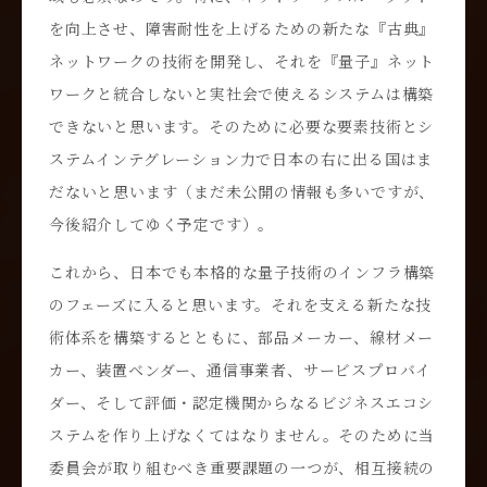
を向上させ、障害耐性を上げるための新たな『古典』
ネットワークの技術を開発し、それを『量子』ネット
ワークと統合しないと実社会で使えるシステムは構築
できないと思います。そのために必要な要素技術とシ
ステムインテグレーション力で日本の右に出る国はま
だないと思います（まだ未公開の情報も多いですが、
今後紹介してゆく予定です）。
これから、日本でも本格的な量子技術のインフラ構築
のフェーズに入ると思います。それを支える新たな技
術体系を構築するとともに、部品メーカー、線材メー
カー、装置ベンダー、通信事業者、サービスプロバイ
ダー、そして評価・認定機関からなるビジネスエコシ
ステムを作り上げなくてはなりません。そのために当
委員会が取り組むべき重要課題の一つが、相互接続の