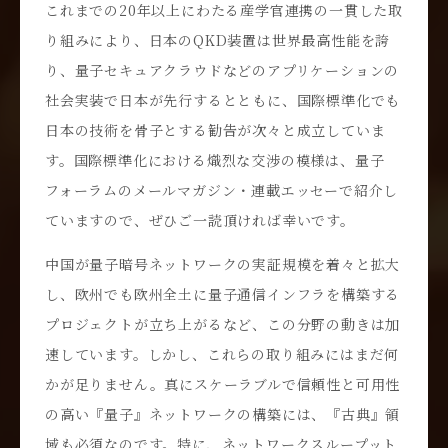
これまでの20年以上にわたる産学官連携の一貫した取
り組みにより、日本のQKD装置は世界最高性能を誇
り、量子セキュアクラウドなどのアプリケーションの
社会実装で日本が先行するとともに、国際標準化でも
日本の技術を骨子とする勧告が次々と成立していま
す。国際標準化における熾烈な交渉の模様は、量子
フォーラムのメールマガジン・連載エッセーで紹介し
ていますので、ぜひご一読頂ければ幸いです。
中国が量子暗号ネットワークの実証規模を着々と拡大
し、欧州でも欧州全土に量子通信インフラを構築する
プロジェクトが立ち上がるなど、この分野の動きは加
速しています。しかし、これらの取り組みにはまだ何
かが足りません。真にスケーラブルで信頼性と可用性
の高い『量子』ネットワークの構築には、『古典』領
域も必須なのです。特に、ネットワークスループット