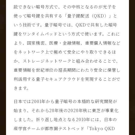
読できない暗号方式で、その中核となるのが光子を
使って暗号鍵を共有する「量子鍵配送（QKD）」と
いう技術です。量子暗号では、QKDで共有した暗号
鍵をワンタイムパッドという方式で使います。これに
より、国家機密、医療・金融情報、重要個人情報など
をネットワーク上で極めて安全にやり取りできるほ
か、ストレージネットワークと組み合わせることで、
重要情報を世紀単位の超長期間にわたり安全に保管し
利活用する量子セキュアクラウドを実現することがで
きます。
日本では2001年から量子暗号の本格的な研究開発が
始まり、それから20年後の2020年秋に東芝が事業化
しました。折り返し地点となる2010年には、日本の
産学官チームが都市圏テストベッド「Tokyo QKD