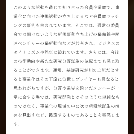
このような活動を通じて知り合った会員企業間で、事
業化に向けた連携活動が立ち上がるなど会員間マッチ
ングの事例も生まれています。そこでは、通常の委員
会では聞けないような新規事業立ち上げの最前線や関
連ベンチャーの最新動向などが共有され、ビジネスの
ダイナミズムや熱気に溢れています。さらには、今後
の技術動向や新たな研究分野誕生の気配までも感じ取
ることができます。通常、基礎研究が川の上流だとす
ると事業化はその下流に位置しプレイヤーも異なると
思われがちですが、分野や業界を跨いだメンバーが一
堂に会する場では、研究開発とはそのような単純なも
のではなく、事業化の現場の中に次の新領域誕生の萌
芽を見出すなど、循環するものであることを実感しま
す。