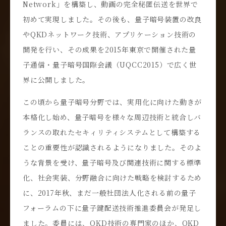
Network」を構築し、動画の完全秘匿伝送を世界で
初めて実現しました。その後も、量子暗号装置の改良
やQKDネットワーク技術、アプリケーション技術の
開発を行い、その成果を2015年東京で開催された量
子通信・量子暗号国際会議（UQCC2015）で広く世
界に公開しました。
この頃から量子暗号分野では、実用化に向けた動きが
本格化し始め、量子暗号を様々な周辺技術と統合しバ
ランスの取れたセキィリティシステムとして構築する
ことの重要性が認識されるようになりました。そのよ
うな背景を受け、量子暗号及び関連技術に関する標準
化、社会実装、分野融合に向けた戦略を検討するため
に、2017年秋、まだ一般社団法人化される前の量子
フォーラムの下に量子鍵配送技術推進委員会が発足し
ました。委員には、QKD技術の専門家のほか、QKD