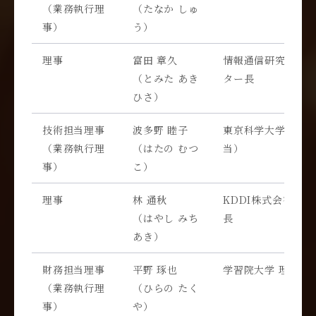
（業務執行理
（たなか しゅ
事）
う）
理事
富田 章久
情報通信研究機構 
（とみた あき
ター長
ひさ）
技術担当理事
波多野 睦子
東京科学大学 理事
（業務執行理
（はたの むつ
当）
事）
こ）
理事
林 通秋
KDDI株式会社 先
（はやし みち
長
あき）
財務担当理事
平野 琢也
学習院大学 理学部
（業務執行理
（ひらの たく
事）
や）