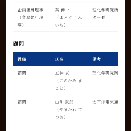
企画担当理事
萬 伸一
理化学研究所 量子
（業務執行理
（よろず しん
ター長
事）
いち）
顧問
役職
氏名
備考
顧問
五神 真
理化学研究所 理事
（ごのかみ ま
こと）
顧問
山川 鉃郎
太平洋電気通信協議
（やまかわ て
つお）