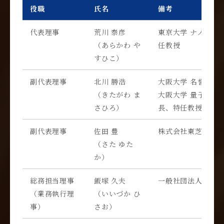
役職
氏名
備考
代表理事
荒川 泰彦
東京大学 ナノ量子
（あらかわ や
任教授
すひこ）
副代表理事
北川 勝浩
大阪大学 名誉教授
（きたがわ ま
大阪大学 量子情報
さひろ）
長、特任教授（常
副代表理事
佐田 豊
株式会社東芝 上席
（さた ゆた
か）
総務担当理事
飯塚 久夫
一般社団法人ICT-I
（業務執行理
（いいづか ひ
事）
さお）