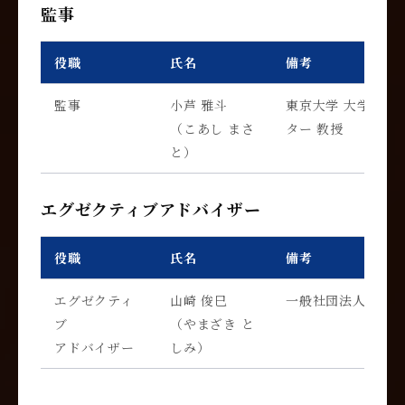
監事
役職
氏名
備考
監事
小芦 雅斗
東京大学 大学院工
（こあし まさ
ター 教授
と）
エグゼクティブアドバイザー
役職
氏名
備考
エグゼクティ
山崎 俊巳
一般社団法人エコロ
ブ
（やまざき と
アドバイザー
しみ）