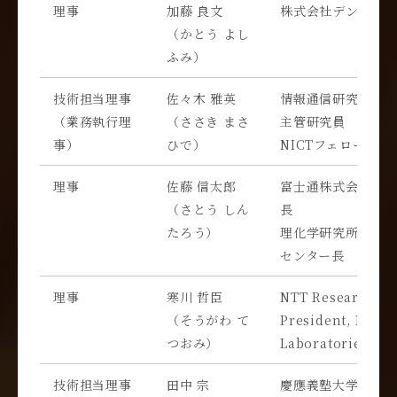
理事
加藤 良文
株式会社デンソー 
（かとう よし
ふみ）
技術担当理事
佐々木 雅英
情報通信研究機構 
（業務執行理
（ささき まさ
主管研究員
事）
ひで）
NICTフェロー
理事
佐藤 信太郎
富士通株式会社 富
（さとう しん
長
たろう）
理化学研究所 理研
センター長
理事
寒川 哲臣
NTT Research, In
（そうがわ て
President, Physi
つおみ）
Laboratories
技術担当理事
田中 宗
慶應義塾大学 理工