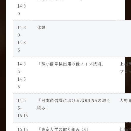
14:3
0
14:3
休憩
0-
14:3
5
14:3
「微小信号検出用の低ノイズ技術」
上村
5-
ブロ
14:5
5
14:5
「日本通信機における冷却
LNA
の取り
大野
5-
組み」
15:15
15:15
「東京大学の取り組み
QII,
仙場