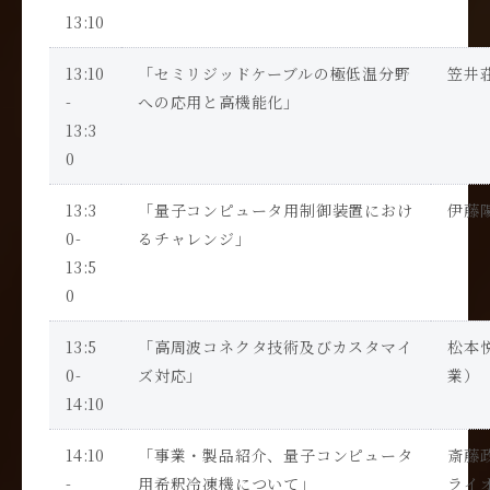
13:10
13:10
「セミリジッドケーブルの極低温分野
笠井
-
への応用と高機能化」
13:3
0
13:3
「量子コンピュータ用制御装置におけ
伊藤
0-
るチャレンジ」
13:5
0
13:5
「高周波コネクタ技術及びカスタマイ
松本
0-
ズ対応」
業）
14:10
14:10
「事業・製品紹介、量子コンピュータ
斎藤
-
用希釈冷凍機について」
ライ