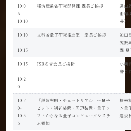
10:0
経済産業省研究開発課 課長ご挨拶
遠山
5-
術環
10:10
長）
10:10
文科省量子研究推進室 室長ご挨拶
迫田
-
究振
10:15
課 
10:15
JSR名誉会長ご挨拶
小柴
-
誉会
10:2
0
10:2
「趣旨説明・チュートリアル ～量子
根来
0-
ビット・制御装置・周辺装置・量子ソ
ム量
10:5
フトからなる量子コンピュータシステ
進委
5
ム概観」