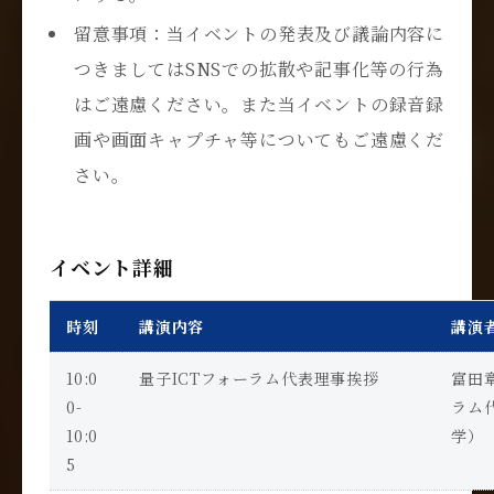
留意事項：当イベントの発表及び議論内容に
つきましてはSNSでの拡散や記事化等の行為
はご遠慮ください。また当イベントの録音録
画や画面キャプチャ等についてもご遠慮くだ
さい。
イベント詳細
時刻
講演内容
講演
10:0
量子
ICT
フォーラム代表理事挨拶
富田
0-
ラム
10:0
学）
5