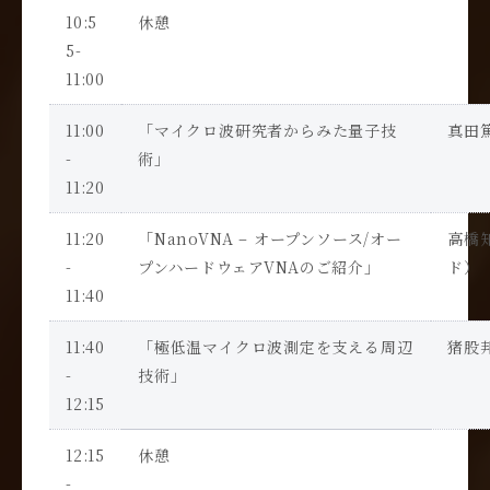
10:5
休憩
5-
11:00
11:00
「マイクロ波研究者からみた量子技
真田
-
術」
11:20
11:20
「
NanoVNA –
オープンソース
/
オー
高橋
-
プンハードウェア
VNA
のご紹介」
ド）
11:40
11:40
「極低温マイクロ波測定を支える周辺
猪股
-
技術」
12:15
12:15
休憩
-