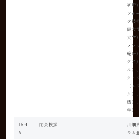
究所
フォ
タ技
阪大
大学
メソ
総研
クス
ル）
ク・
（エ
ク）
機）
学）
16:4
閉会挨拶
川畑
5-
ラム