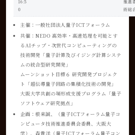
16:5
推進
0
術総
主催：一般社団法人量子
ICT
フォーラム
共催：
NEDO
高効率・高速処理を可能とす
る
AI
チップ・次世代コンピューティングの
技術開発
「量子計算及びイジング計算システ
ムの統合型研究開発」
ムーンショット目標６ 研究開発プロジェク
ト「超伝導量子回路の集積化技術の開発」
大阪大学共創の場形成支援プログラム「量子
ソフトウェア研究拠点」
企画：根来誠、（量子
ICT
フォーラム量子コ
ンピュータ技術推進委員会委員、大阪大
学）、森貴洋（量子
ICT
フォーラム量子コン