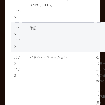
-
QNEC,QHTC, …
」
15:3
5
15:3
休憩
5-
15:4
5
15:4
パネルディスカッション
モデ
5-
（量
16:4
コン
5
会委
究所
パネ
（
JS
長）