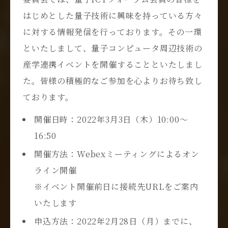
はじめとした量子技術に興味を持っている方々
に対する情報発信を行っております。その一環
といたしまして、量子コンピュータ周辺技術の
産学連携イベントを開催することといたしまし
た。皆様の積極的なご参加を心よりお待ち致し
ております。
開催日時：
2022
年
3
月
3
日（木）
10:00
～
16:50
開催方法：
Webex
ミーティングによるオン
ライン開催
※イベント開催前日に接続先URLをご案内
いたします
申込方法：
2022
年
2
月
28
日（月）までに、