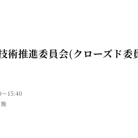
送技術推進委員会(クローズド委
～15:40
実施