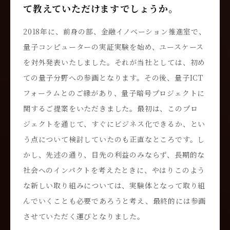
て教えていただけますでしょうか。
2018年に、前身の部、金融イノベーション推進室で、
量子コンピューターの実証実験を始め、ユースケース
を対外発表いたしました。それが当社としては、初め
ての量子分野への参画となります。その後、量子ICT
フォーラムとのご縁があり、量子暗号プロジェクトに
関するご提案をいただきました。最初は、このプロ
ジェクトを通じて、すぐにビジネス化できるか、とい
う点について検討していたのも正直なところです。し
かし、先述の通り、目先の利益のみならず、長期的な
社会へのインパクトを考えたときに、やはりこのよう
な新しい取り組みについては、実験体となって取り組
んでいくことも必要であろうと考え、最終的には参画
させていただく運びとなりました。