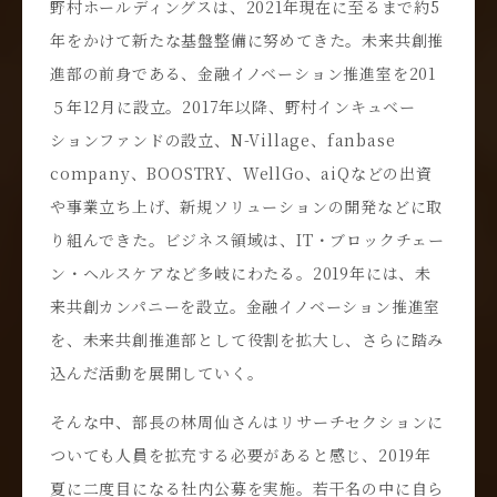
野村ホールディングスは、2021年現在に至るまで約5
年をかけて新たな基盤整備に努めてきた。未来共創推
進部の前身である、金融イノベーション推進室を201
５年12月に設立。2017年以降、野村インキュベー
ションファンドの設立、N-Village、fanbase
company、BOOSTRY、WellGo、aiQなどの出資
や事業立ち上げ、新規ソリューションの開発などに取
り組んできた。ビジネス領域は、IT・ブロックチェー
ン・ヘルスケアなど多岐にわたる。2019年には、未
来共創カンパニーを設立。金融イノベーション推進室
を、未来共創推進部として役割を拡大し、さらに踏み
込んだ活動を展開していく。
そんな中、部長の林周仙さんはリサーチセクションに
ついても人員を拡充する必要があると感じ、2019年
夏に二度目になる社内公募を実施。若干名の中に自ら