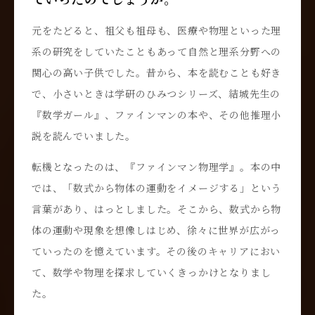
元をたどると、祖父も祖母も、医療や物理といった理
系の研究をしていたこともあって自然と理系分野への
関心の高い子供でした。昔から、本を読むことも好き
で、小さいときは学研のひみつシリーズ、結城先生の
『数学ガール』、ファインマンの本や、その他推理小
説を読んでいました。
転機となったのは、『ファインマン物理学』。本の中
では、「数式から物体の運動をイメージする」という
言葉があり、はっとしました。そこから、数式から物
体の運動や現象を想像しはじめ、徐々に世界が広がっ
ていったのを憶えています。その後のキャリアにおい
て、数学や物理を探求していくきっかけとなりまし
た。