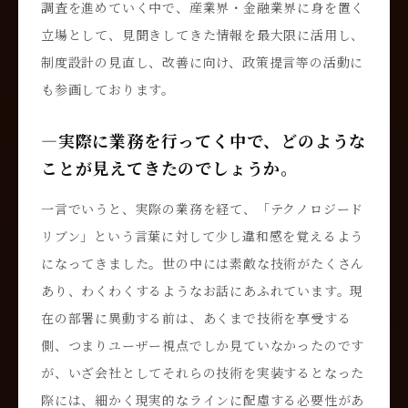
調査を進めていく中で、産業界・金融業界に身を置く
立場として、見聞きしてきた情報を最大限に活用し、
制度設計の見直し、改善に向け、政策提言等の活動に
も参画しております。
―実際に業務を行ってく中で、どのような
ことが見えてきたのでしょうか。
一言でいうと、実際の業務を経て、「テクノロジード
リブン」という言葉に対して少し違和感を覚えるよう
になってきました。世の中には素敵な技術がたくさん
あり、わくわくするようなお話にあふれています。現
在の部署に異動する前は、あくまで技術を享受する
側、つまりユーザー視点でしか見ていなかったのです
が、いざ会社としてそれらの技術を実装するとなった
際には、細かく現実的なラインに配慮する必要性があ