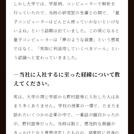
しかし大学では、学部柄、コンピューターで解析を
行っていたので、当時の研究室の先輩との間で、「量
子コンピューターはどんどん使っていかないといけな
いよね」という話題は出ていました。この頃になると
量子コンピューターは「夢のような装置」という感覚
ではなく、「実際に利活用していくべきツール」とい
う認識へと変わっていきました。
―当社に入社するに至った経緯について教
えてください。
実は、大学の同じ学部から野村證券に入社した人はあ
まり多くありません。学校の授業の一環で、たまたま
訪れたいくつかの企業の中で、一番話が面白かったの
が、野村證券だった。当時は割と、感性的な側面が
きっかけとなり意思決定したものの、結果的に自身の