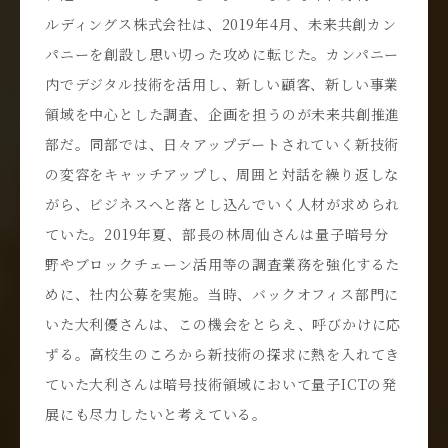
ルディングス株式会社は、2019年4月、未来共創カン
パニーを創設し思い切った攻めに転じた。カンパニー
内でデジタル技術を活用し、新しい顧客、新しい事業
領域を中心とした調査、企画を担うのが未来共創推進
部だ。同部では、日々アップデートされていく新技術
の変容をキャッチアップし、周囲と対話を繰り返しな
がら、ビジネスへと落とし込んでいく人材が求められ
ていた。2019年夏、部長の林周仙さんは量子暗号分
野やブロックチェーン活用等の調査業務を強化するた
めに、社内公募を実施。当時、バックオフィス部門に
いた大利優さんは、この機会をとらえ、呼びかけに応
ずる。高校生のころから新技術の探求に熱を入れてき
ていた大利さんは暗号技術領域において量子ICTの発
展にも尽力したいと考えている。