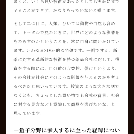
まうと、いくら良い技術があったとしても実装にまで
至ることができず、かなりもったいないと感じます。
そして二つ目に、人類、ひいては動物や自然も含め
て、トータルで見たときに、世界にどのような影響を
もたらすのかということを、常に自身に問いかけてい
ます。いわゆるSDGs的な発想です。一例ですが、新
薬に対する革新的な技術を持つ薬品会社に対して、投
資をする際には、目の前の収益性、儲けというより、
その会社が社会にどのような影響を与えるのかを考え
るべきだと思いっています。投資のような大きな話で
なくとも、ちょっとした買い物でも会社の背景、社会
に対する見方なども意識して商品を選びたいな、と
思っています。
―量子分野に参入するに至った経緯につい