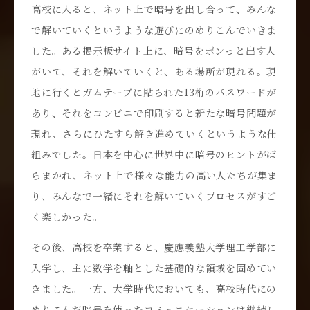
高校に入ると、ネット上で暗号を出し合って、みんな
で解いていくというような遊びにのめりこんでいきま
した。ある掲示板サイト上に、暗号をポンっと出す人
がいて、それを解いていくと、ある場所が現れる。現
地に行くとガムテープに貼られた13桁のパスワードが
あり、それをコンビニで印刷すると新たな暗号問題が
現れ、さらにひたすら解き進めていくというような仕
組みでした。日本を中心に世界中に暗号のヒントがば
らまかれ、ネット上で様々な能力の高い人たちが集ま
り、みんなで一緒にそれを解いていくプロセスがすご
く楽しかった。
その後、高校を卒業すると、慶應義塾大学理工学部に
入学し、主に数学を軸とした基礎的な領域を固めてい
きました。一方、大学時代においても、高校時代にの
めりこんだ暗号を使ったコミュニケーションは継続し