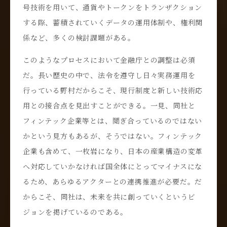
号技術を用いて、通貨やトークンをトランザクション
する際、蓄積されていくデータの運用体制や、権利関
係など、多くの検討課題がある。
このようなプロセスにおいて金融庁との調整は必須
だ。長い歴史の中で、法令を遵守し日々実務運用を
行っている野村だからこそ、現行制度と新しい技術応
用との接合点を見出すことができる。一見、同社と
フィンテック企業等とは、鬩ぎ合っているのではない
かという見方もあるが、そうではない。フィンテック
企業も含めて、一枚岩になり、日本の産業構造の変革
へ対応していかなければ国全体にとってマイナスにな
るため、あらゆるアクターとの連携推進が必要だ。だ
からこそ、同社は、未来を共に創っていくというビ
ジョンを掲げているのである。