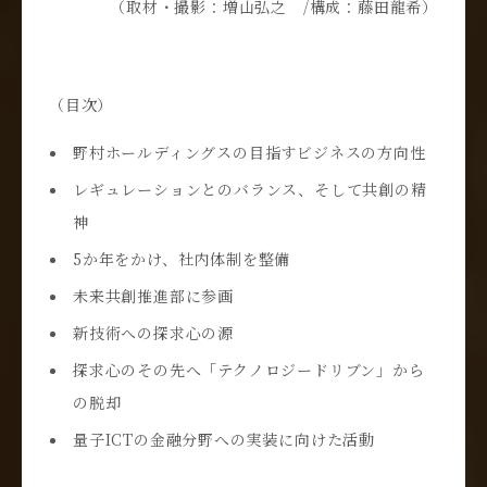
（取材・撮影：増山弘之 /構成：藤田龍希）
（目次）
野村ホールディングスの目指すビジネスの方向性
レギュレーションとのバランス、そして共創の精
神
5か年をかけ、社内体制を整備
未来共創推進部に参画
新技術への探求心の源
探求心のその先へ「テクノロジードリブン」から
の脱却
量子ICTの金融分野への実装に向けた活動