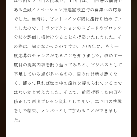
は今回が２回目の挑戦で、１回目は、当部署の前身で
ある金融イノベーション推進室設立時の募集への応募
でした。当時は、ビットコインが既に流行り始めてい
ましたので、トランザクションのスピードやブロック
分岐を評価し格付けすることを提案いたしました。そ
の際は、縁がなかったのですが、2019年に、もう一
度応募のチャンスがあることを知りました。改めて一
度目の提案内容を振り返ってみると、ビジネスとして
不足している点が多いものの、目の付け所は悪くな
く、翻って見れば世の中の流れを捉えられているので
はないかと考えました。そこで、前回提案した内容を
修正して再度プレゼン資料として用い、二回目の挑戦
をした結果、メンバーとして加わることができまし
た。