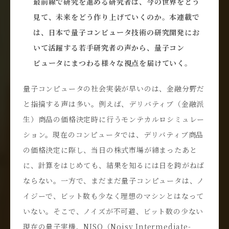
最前線で研究を進める研究者は、今の世界をどう
見て、未来をどう作り上げていくのか。本連載で
は、日本で量子コンピュータ技術の研究開発にお
いて活躍する若手研究者の声から、量子コン
ピュータにまつわる様々な視点を届けていく。
量子コンピュータの社会実装が早いのは、金融分野だ
と指摘する声は多い。例えば、デリバティブ（金融派
生）商品の価格決定時に行うモンテカルロシミュレー
ション。現在のコンピュータでは、デリバティブ商品
の価格決定に際し、当日の株式市場が締まったあと
に、計算をはじめても、結果を知るには日を跨がねば
ならない。一方で、まだまだ量子コンピュータは、ノ
イジーで、ビット数も少なく理想のマシンとはなって
いない。そこで、ノイズが不可避、ビット数の少ない
現在の量子実機、NISQ（Noisy Intermediate-