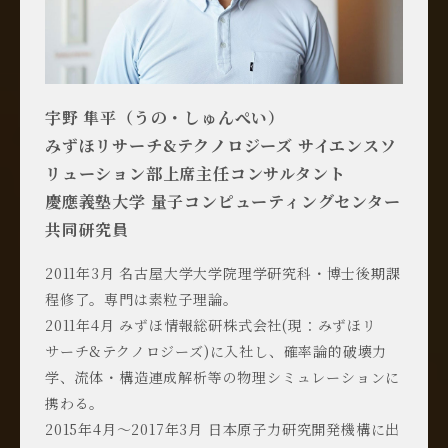
宇野 隼平（うの・しゅんぺい）
みずほリサーチ&テクノロジーズ サイエンスソ
リューション部上席主任コンサルタント
慶應義塾大学 量子コンピューティングセンター
共同研究員
2011年3月 名古屋大学大学院理学研究科・博士後期課
程修了。専門は素粒子理論。
2011年4月 みずほ情報総研株式会社(現：みずほリ
サーチ&テクノロジーズ)に入社し、確率論的破壊力
学、流体・構造連成解析等の物理シミュレーションに
携わる。
2015年4月～2017年3月 日本原子力研究開発機構に出