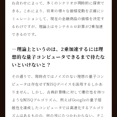
ね合わせによって、多くのシナリオが同時的に探索で
きる。これにより、将来の様々な価格変動を正確にシ
ミュレーションして、現在の金融商品の価格を決定す
るわけですが、理論上はモンテカルロ計算が2乗加速
できるのです。
―理論上というのは、2乗加速するには理
想的な量子コンピュータできるまで待たな
いといけないと？
その通りで、現時点ではノイズのない理想の量子コン
ピュータは存在せずNISQデバイスを活用するしかあ
りません。しかし、古典計算機に対して優位性を持つ
ようなNISQアルゴリズム、例えばGoogleの量子超
越性を達成したコンピュータでは高速化するアルゴリ
ズムはあるものの、何の役にたつかわからない。そこ