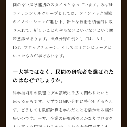
例のない産学連携のスタイルとなっています。みずほ
フィナンシャルグループとしては、フィンテック領域
のイノベーションが進む中、新たな技術を積極的に取
り入れて、新しいことをやらないといけないという問
題意識があります。重点分野の例としては、AＩ、
IoT、ブロックチェーン、そして量子コンピュータと
いったものが挙げられます。
―大学ではなく、民間の研究者を選ばれた
のはなぜでしょうか。
科学技術系の数理モデル領域に手広く関わりたいと
思ったからです。大学では細い分野に特化せざるをえ
ず、どうしても数値計算を学んだことを活かせる幅が
狭いのです。一方、企業の研究所だとかなりプロダク
トに寄った研究になるので、これまた分野が限られ