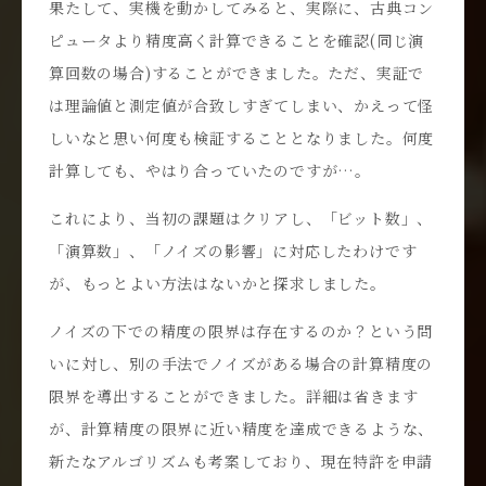
果たして、実機を動かしてみると、実際に、古典コン
ピュータより精度高く計算できることを確認(同じ演
算回数の場合)することができました。ただ、実証で
は理論値と測定値が合致しすぎてしまい、かえって怪
しいなと思い何度も検証することとなりました。何度
計算しても、やはり合っていたのですが…。
これにより、当初の課題はクリアし、「ビット数」、
「演算数」、「ノイズの影響」に対応したわけです
が、もっとよい方法はないかと探求しました。
ノイズの下での精度の限界は存在するのか？という問
いに対し、別の手法でノイズがある場合の計算精度の
限界を導出することができました。詳細は省きます
が、計算精度の限界に近い精度を達成できるような、
新たなアルゴリズムも考案しており、現在特許を申請