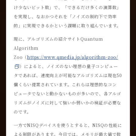
け少ないビット数」で、「できるだけ多くの演算数」
を実現し、なおかつそれを「ノイズの制約下で効率
的」に実現できるかという課題に取り組んでいます。
現に、アルゴリズムの紹介サイトQuantum
Algorithm
Zoo（
https://www.qmedia.jp/algorithm-zoo/
）によると、ノイズのない理想の量子コンピュー
タであれば、速度向上が可能なアルゴリズムは現在50
個くらい提案されています。これらは理想的なコン
ピュータでないと動かないものが多いので、各アルゴ
リズムがノイズに対して強いか弱いかの検証が必要な
のです。
一方でNISQデバイスを使うとすると、NISQの性能に
よる制限があります。今日では、メモリが最大値で数