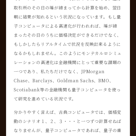
取引所のその日の場が締まってから計算を始め、翌日
朝に結果が知れるという状況になっています。もし量
子コンピュータによる高速化が行われれば、場が締
まったその日のうちに価格決定ができるだけでなく、
もしかしたらリアルタイムで状況を反映出来るように
なるかもしれません。このようにモンテカルロシミュ
レーションの高速化は金融機関にとって重要な課題の
一つであり、私たちだけでなく、JPMorgan
Chase、Barclays、Goldman Sachs、BMO、
Scotiabank等の金融機関も量子コンピュータを使っ
て研究を進めている状況です。
分かりやすく言えば、古典コンピュータでは、価格変
動のシナリオ１、２、３・・・と一つずつ計算せねば
なりませんが、量子コンピュータであれば、量子の重