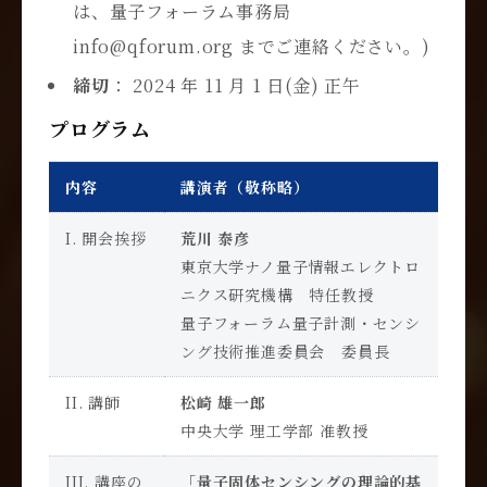
は、量子フォーラム事務局
info@qforum.org までご連絡ください。)
締切
： 2024 年 11 月 1 日(金) 正午
プログラム
内容
講演者（敬称略）
I. 開会挨拶
荒川 泰彦
東京大学ナノ量子情報エレクトロ
ニクス研究機構 特任教授
量子フォーラム量子計測・センシ
ング技術推進委員会 委員長
II. 講師
松崎 雄一郎
中央大学 理工学部 准教授
III. 講座の
「
量子固体センシングの理論的基